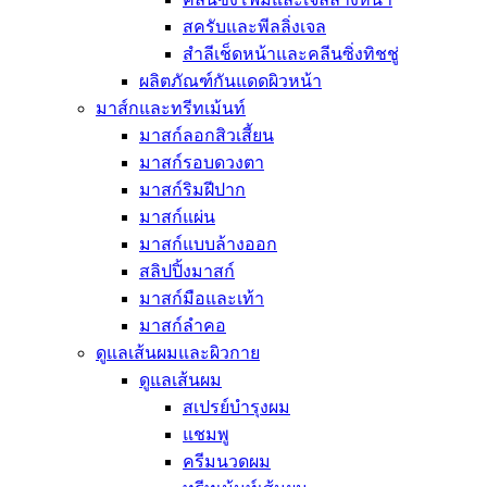
บาล์มสำหรับ
สครับและพีลลิ่งเจล
กระเป๋าสำหร
สำลีเช็ดหน้าและคลีนซิ่งทิชชู่
ผลิตภัณฑ์ไล
ผลิตภัณฑ์กันแดดผิวหน้า
เครื่องออกกำลังกาย
มาส์กและทรีทเม้นท์
Seoul Made
มาสก์ลอกสิวเสี้ยน
มาสก์รอบดวงตา
มาสก์ริมฝีปาก
มาสก์แผ่น
มาสก์แบบล้างออก
สลิปปิ้งมาสก์
มาสก์มือและเท้า
มาสก์ลำคอ
ดูแลเส้นผมและผิวกาย
ดูแลเส้นผม
สเปรย์บำรุงผม
แชมพู
ครีมนวดผม