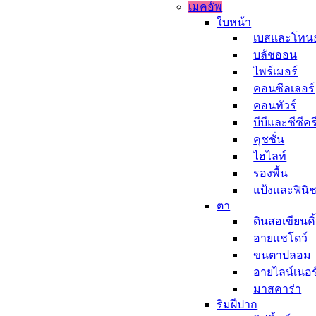
เมคอัพ
ใบหน้า
เบสและโทนอ
บลัชออน
ไพร์เมอร์
คอนซีลเลอร์
คอนทัวร์
บีบีและซีซีคร
คุชชั่น
ไฮไลท์
รองพื้น
แป้งและฟินิช
ตา
ดินสอเขียนคิ
อายแชโดว์
ขนตาปลอม
อายไลน์เนอร
มาสคาร่า
ริมฝีปาก