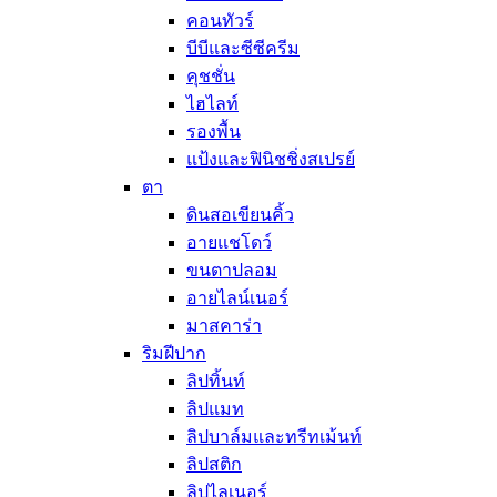
คอนทัวร์
สบู่ก้อนสำหร
คลีนซิ่งโฟม
บีบีและซีซีครีม
สครับและพีลล
คุชชั่น
สำลีเช็ดหน้า
ไฮไลท์
ผลิตภัณฑ์กันแดดผิว
รองพื้น
มาส์กและทรีทเม้นท์
แป้งและฟินิชชิ่งสเปรย์
มาสก์ลอกสิวเสี้ยน
ตา
มาสก์รอบดวงตา
ดินสอเขียนคิ้ว
มาสก์ริมฝีปาก
มาสก์แผ่น
อายแชโดว์
มาสก์แบบล้างออก
ขนตาปลอม
สลิปปิ้งมาสก์
อายไลน์เนอร์
มาสก์มือและเท้า
มาสคาร่า
มาสก์ลำคอ
ริมฝีปาก
ดูแลเส้นผมและผิวกาย
ดูแลเส้นผม
ลิปทิ้นท์
สเปรย์บำรุง
ลิปแมท
แชมพู
ลิปบาล์มและทรีทเม้นท์
ครีมนวดผม
ลิปสติก
ทรีทเม้นท์เส
ลิปไลเนอร์