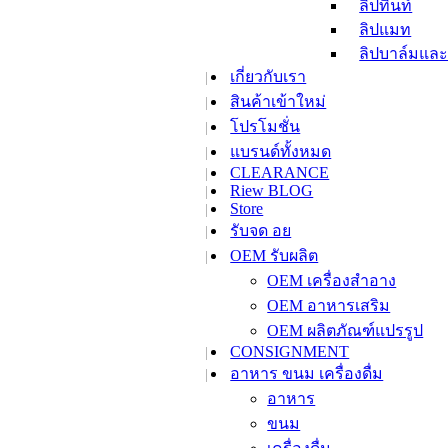
ลิปทิ้นท์
ลิปแมท
ลิปบาล์มและ
เกี่ยวกับเรา
ลิปสติก
สินค้าเข้าใหม่
ลิปไลเนอร์
ลิปสเตนและท
โปรโมชั่น
ลิปกลอส
แบรนด์ทั้งหมด
CLEARANCE
ลิปสติก เซ็ท
Riew BLOG
เล็บ
Store
ยาทาเล็บ
รับจด อย
น้ำยาล้างเล็
OEM รับผลิต
ผลิตภัณฑ์บำร
OEM เครื่องสำอาง
ครีมซองซาเช่
OEM อาหารเสริม
เมคอัพรีมูฟเวอร์
สกินแคร์
OEM ผลิตภัณฑ์แปรรูป
CONSIGNMENT
สินค้าขนาดทดลอง
เลือกซื้อตามความต
อาหาร ขนม เครื่องดื่ม
ผลัดเซลล์ผิว
อาหาร
เติมความชุ่ม
ขนม
เพื่อผิวขาวใ