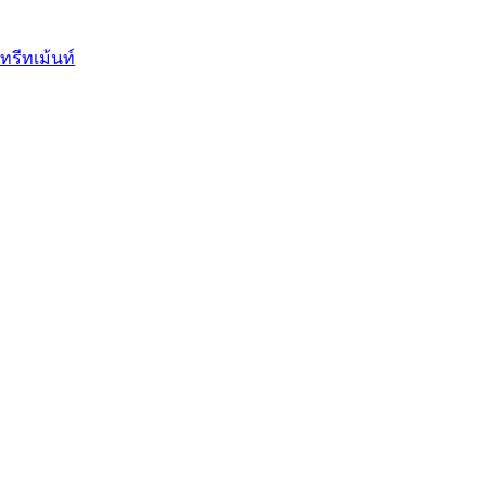
ทรีทเม้นท์
ินท์
บ
ุงเล็บ
้องการ
ชื้น
ส