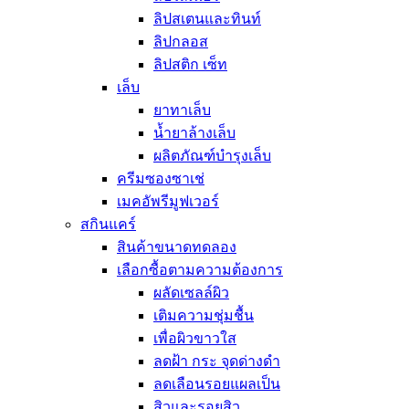
ดรายแชมพู
ลิปสเตนและทินท์
ยาย้อมสีผม
ลิปกลอส
ดูแลผิวกาย
ลิปสติก เซ็ท
ผลิตภัณฑ์ระ
เล็บ
สบู่ล้างมือ
ยาทาเล็บ
ผลิตภัณฑ์อา
น้ำยาล้างเล็บ
ผลิตภัณฑ์บำร
ผลิตภัณฑ์บำรุงเล็บ
ผลิตภัณฑ์กั
ครีมซองซาเช่
ผลิตภัณฑ์ดู
เมคอัพรีมูฟเวอร์
อุปกรณ์เสริมสวย
สกินแคร์
อุปกรณ์อาบน้ำ
อุปกรณ์สำห
สินค้าขนาดทดลอง
ผลิตภัณฑ์กร
เลือกซื้อตามความต้องการ
แปรงแต่งหน้า
ผลัดเซลล์ผิว
แปรงแต่งตา
เติมความชุ่มชื้น
แปรงทาลิปส
เพื่อผิวขาวใส
แปรงแต่งหน้
ลดฝ้า กระ จุดด่างดำ
ผลิตภัณฑ์
ลดเลือนรอยแผลเป็น
อุปกรณ์สำหรับเส้น
สิวและรอยสิว