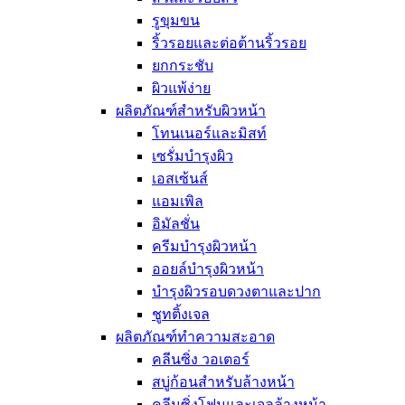
อุปกรณ์ความงาม
รูขุมขน
อุปกรณ์แต่งหน้าอื่น
กระจกแต่งห
ริ้วรอยและต่อต้านริ้วรอย
กระเป๋าเครื
ยกกระชับ
ฟองน้ำและพ
ผิวแพ้ง่าย
ของใช้ส่วนตัว
ผลิตภัณฑ์สำหรับผิวหน้า
น้ำหอม
โทนเนอร์และมิสท์
เจลล้างมือ เจลแอล
เซรั่มบำรุงผิว
แว่นกันแดด
เอสเซ้นส์
ดูแลช่องปาก
แอมเพิล
ยาสีฟัน
แปรงสีฟัน
อิมัลชั่น
ผลิตภัณฑ์สำหรับผู้ห
ครีมบำรุงผิวหน้า
ผลิตภัณฑ์สำหรับผู้ช
ออยล์บำรุงผิวหน้า
อุปกรณ์ดูแลเล็บมือแ
บำรุงผิวรอบดวงตาและปาก
ผลิตภัณฑ์สำหรับเด็
ชูทติ้งเจล
สกินแคร์สำห
ผลิตภัณฑ์ทำความสะอาด
เครื่องสำอา
คลีนซิ่ง วอเตอร์
ทิชชู่เปียกสำ
สบู่ก้อนสำหรับล้างหน้า
ผลิตภัณฑ์อา
ยาทาเล็บสำห
คลีนซิ่งโฟมและเจลล้างหน้า