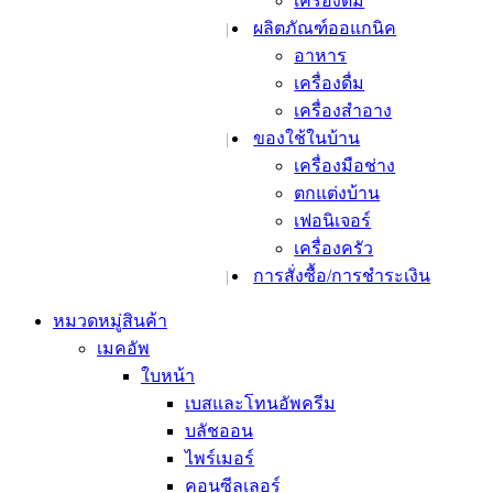
เครื่องดื่ม
ลดฝ้า กระ จุ
ผลิตภัณฑ์ออแกนิค
ลดเลือนรอย
อาหาร
สิวและรอยสิ
เครื่องดื่ม
รูขุมขน
เครื่องสำอาง
ริ้วรอยและต่
ของใช้ในบ้าน
ยกกระชับ
เครื่องมือช่าง
ผิวแพ้ง่าย
ตกแต่งบ้าน
ผลิตภัณฑ์สำหรับผิว
เฟอนิเจอร์
โทนเนอร์และ
เครื่องครัว
เซรั่มบำรุงผิ
การสั่งซื้อ/การชำระเงิน
เอสเซ้นส์
แอมเพิล
หมวดหมู่สินค้า
อิมัลชั่น
เมคอัพ
ครีมบำรุงผิว
ใบหน้า
ออยล์บำรุงผิ
เบสและโทนอัพครีม
บำรุงผิวรอ
บลัชออน
ชูทติ้งเจล
ไพร์เมอร์
ผลิตภัณฑ์ทำความ
คอนซีลเลอร์
คลีนซิ่ง วอเต