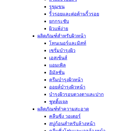
อุปกรณ์ความงาม
รูขุมขน
อุปกรณ์แต่งหน้าอื่น
กระจกแต่งห
ริ้วรอยและต่อต้านริ้วรอย
กระเป๋าเครื
ยกกระชับ
ฟองน้ำและพ
ผิวแพ้ง่าย
ของใช้ส่วนตัว
ผลิตภัณฑ์สำหรับผิวหน้า
น้ำหอม
โทนเนอร์และมิสท์
เจลล้างมือ เจลแอล
เซรั่มบำรุงผิว
แว่นกันแดด
เอสเซ้นส์
ดูแลช่องปาก
แอมเพิล
ยาสีฟัน
แปรงสีฟัน
อิมัลชั่น
ผลิตภัณฑ์สำหรับผู้ห
ครีมบำรุงผิวหน้า
ผลิตภัณฑ์สำหรับผู้ช
ออยล์บำรุงผิวหน้า
อุปกรณ์ดูแลเล็บมือแ
บำรุงผิวรอบดวงตาและปาก
ผลิตภัณฑ์สำหรับเด็
ชูทติ้งเจล
สกินแคร์สำห
ผลิตภัณฑ์ทำความสะอาด
เครื่องสำอา
คลีนซิ่ง วอเตอร์
ทิชชู่เปียกสำ
สบู่ก้อนสำหรับล้างหน้า
ผลิตภัณฑ์อา
ยาทาเล็บสำห
คลีนซิ่งโฟมและเจลล้างหน้า