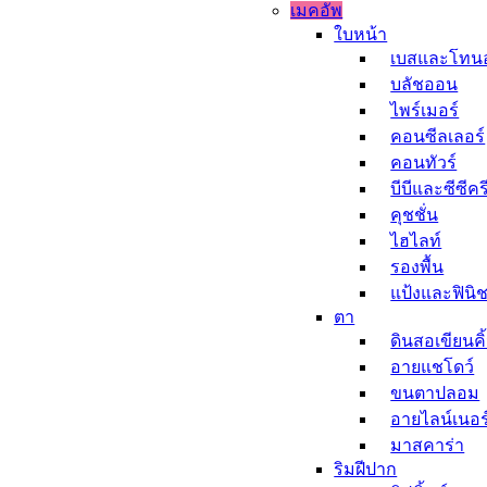
เมคอัพ
ใบหน้า
เบสและโทนอ
บลัชออน
ไพร์เมอร์
คอนซีลเลอร์
คอนทัวร์
บีบีและซีซีคร
คุชชั่น
ไฮไลท์
รองพื้น
แป้งและฟินิช
ตา
ดินสอเขียนคิ
อายแชโดว์
ขนตาปลอม
อายไลน์เนอร
มาสคาร่า
ริมฝีปาก