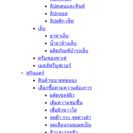
ดรายแชมพู
ลิปสเตนและทินท์
ยาย้อมสีผม
ลิปกลอส
ดูแลผิวกาย
ลิปสติก เซ็ท
ผลิตภัณฑ์ระ
เล็บ
สบู่ล้างมือ
ยาทาเล็บ
ผลิตภัณฑ์อา
น้ำยาล้างเล็บ
ผลิตภัณฑ์บำร
ผลิตภัณฑ์บำรุงเล็บ
ผลิตภัณฑ์กั
ครีมซองซาเช่
ผลิตภัณฑ์ดู
เมคอัพรีมูฟเวอร์
อุปกรณ์เสริมสวย
สกินแคร์
อุปกรณ์อาบน้ำ
อุปกรณ์สำห
สินค้าขนาดทดลอง
ผลิตภัณฑ์กร
เลือกซื้อตามความต้องการ
แปรงแต่งหน้า
ผลัดเซลล์ผิว
แปรงแต่งตา
เติมความชุ่มชื้น
แปรงทาลิปส
เพื่อผิวขาวใส
แปรงแต่งหน้
ลดฝ้า กระ จุดด่างดำ
ผลิตภัณฑ์
ลดเลือนรอยแผลเป็น
อุปกรณ์สำหรับเส้น
สิวและรอยสิว