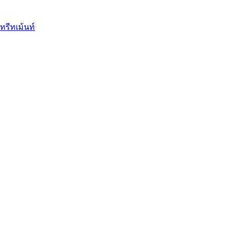
ทรีทเม้นท์
ินท์
บ
ุงเล็บ
้องการ
ชื้น
ส