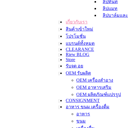
ลิปทิ้นท์
ลิปแมท
ลิปบาล์มและ
เกี่ยวกับเรา
ลิปสติก
สินค้าเข้าใหม่
ลิปไลเนอร์
ลิปสเตนและท
โปรโมชั่น
ลิปกลอส
แบรนด์ทั้งหมด
CLEARANCE
ลิปสติก เซ็ท
Riew BLOG
เล็บ
Store
ยาทาเล็บ
รับจด อย
น้ำยาล้างเล็
OEM รับผลิต
ผลิตภัณฑ์บำร
OEM เครื่องสำอาง
ครีมซองซาเช่
OEM อาหารเสริม
เมคอัพรีมูฟเวอร์
สกินแคร์
OEM ผลิตภัณฑ์แปรรูป
CONSIGNMENT
สินค้าขนาดทดลอง
เลือกซื้อตามความต
อาหาร ขนม เครื่องดื่ม
ผลัดเซลล์ผิว
อาหาร
เติมความชุ่ม
ขนม
เพื่อผิวขาวใ