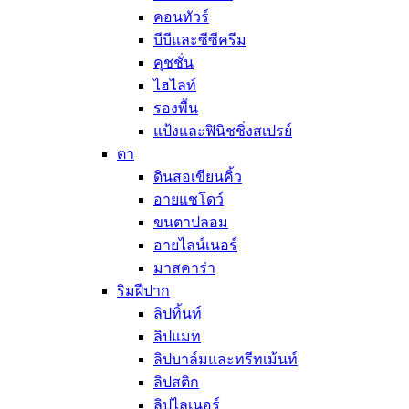
คอนทัวร์
สบู่ก้อนสำหร
คลีนซิ่งโฟม
บีบีและซีซีครีม
สครับและพีลล
คุชชั่น
สำลีเช็ดหน้า
ไฮไลท์
ผลิตภัณฑ์กันแดดผิว
รองพื้น
มาส์กและทรีทเม้นท์
แป้งและฟินิชชิ่งสเปรย์
มาสก์ลอกสิวเสี้ยน
ตา
มาสก์รอบดวงตา
ดินสอเขียนคิ้ว
มาสก์ริมฝีปาก
มาสก์แผ่น
อายแชโดว์
มาสก์แบบล้างออก
ขนตาปลอม
สลิปปิ้งมาสก์
อายไลน์เนอร์
มาสก์มือและเท้า
มาสคาร่า
มาสก์ลำคอ
ริมฝีปาก
ดูแลเส้นผมและผิวกาย
ดูแลเส้นผม
ลิปทิ้นท์
สเปรย์บำรุง
ลิปแมท
แชมพู
ลิปบาล์มและทรีทเม้นท์
ครีมนวดผม
ลิปสติก
ทรีทเม้นท์เส
ลิปไลเนอร์