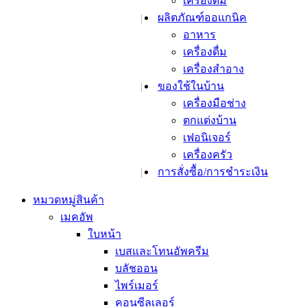
เครื่องดื่ม
ลดฝ้า กระ จุ
ผลิตภัณฑ์ออแกนิค
ลดเลือนรอย
อาหาร
สิวและรอยสิ
เครื่องดื่ม
รูขุมขน
เครื่องสำอาง
ริ้วรอยและต่
ของใช้ในบ้าน
ยกกระชับ
เครื่องมือช่าง
ผิวแพ้ง่าย
ตกแต่งบ้าน
ผลิตภัณฑ์สำหรับผิว
เฟอนิเจอร์
โทนเนอร์และ
เครื่องครัว
เซรั่มบำรุงผิ
การสั่งซื้อ/การชำระเงิน
เอสเซ้นส์
แอมเพิล
หมวดหมู่สินค้า
อิมัลชั่น
เมคอัพ
ครีมบำรุงผิว
ใบหน้า
ออยล์บำรุงผิ
เบสและโทนอัพครีม
บำรุงผิวรอ
บลัชออน
ชูทติ้งเจล
ไพร์เมอร์
ผลิตภัณฑ์ทำความ
คอนซีลเลอร์
คลีนซิ่ง วอเต