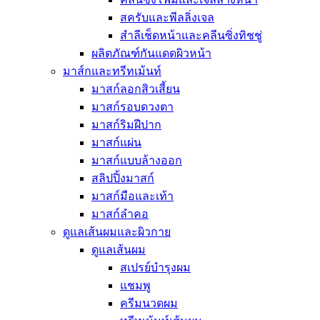
บาล์มสำหรับ
สครับและพีลลิ่งเจล
กระเป๋าสำหร
สำลีเช็ดหน้าและคลีนซิ่งทิชชู่
ผลิตภัณฑ์ไล
ผลิตภัณฑ์กันแดดผิวหน้า
เครื่องออกกำลังกาย
มาส์กและทรีทเม้นท์
Seoul Made
มาสก์ลอกสิวเสี้ยน
มาสก์รอบดวงตา
มาสก์ริมฝีปาก
มาสก์แผ่น
มาสก์แบบล้างออก
สลิปปิ้งมาสก์
มาสก์มือและเท้า
มาสก์ลำคอ
ดูแลเส้นผมและผิวกาย
ดูแลเส้นผม
สเปรย์บำรุงผม
แชมพู
ครีมนวดผม