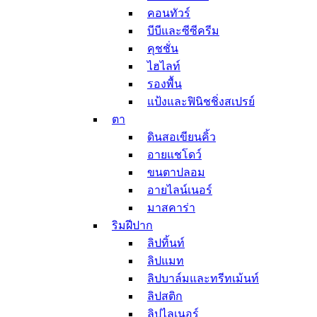
คอนทัวร์
และปาก
บีบีและซีซีครีม
ชูทติ้งเจล
ผลิตภัณฑ์ทำความสะอาด
คุชชั่น
คลีนซิ่ง วอเตอร์
ไฮไลท์
สบู่ก้อนสำหรับล้าง
รองพื้น
หน้า
แป้งและฟินิชชิ่งสเปรย์
คลีนซิ่งโฟมและเจล
ตา
ล้างหน้า
ดินสอเขียนคิ้ว
สครับและพีลลิ่งเจล
อายแชโดว์
สำลีเช็ดหน้าและคลี
ขนตาปลอม
นซิ่งทิชชู่
อายไลน์เนอร์
ผลิตภัณฑ์กันแดดผิวหน้า
มาสคาร่า
มาส์กและทรีทเม้นท์
ริมฝีปาก
มาสก์ลอกสิวเสี้ยน
ลิปทิ้นท์
มาสก์รอบดวงตา
มาสก์ริมฝีปาก
ลิปแมท
มาสก์แผ่น
ลิปบาล์มและทรีทเม้นท์
มาสก์แบบล้างออก
ลิปสติก
สลิปปิ้งมาสก์
ลิปไลเนอร์
มาสก์มือและเท้า