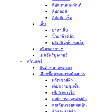
มาสก์ลำคอ
ลิปสเตนและทินท์
ดูแลเส้นผมและผิวกาย
ลิปกลอส
ดูแลเส้นผม
ลิปสติก เซ็ท
สเปรย์บำรุงผม
เล็บ
แชมพู
ยาทาเล็บ
ครีมนวดผม
น้ำยาล้างเล็บ
ทรีทเม้นท์เส้นผม
ผลิตภัณฑ์บำรุงเล็บ
ดรายแชมพู
ครีมซองซาเช่
ยาย้อมสีผม
เมคอัพรีมูฟเวอร์
ดูแลผิวกาย
สกินแคร์
ผลิตภัณฑ์ระงับกลิ่น
สินค้าขนาดทดลอง
กาย
เลือกซื้อตามความต้องการ
สบู่ล้างมือ
ผลัดเซลล์ผิว
ผลิตภัณฑ์อาบน้ำ
ผลิตภัณฑ์บำรุงผิว
เติมความชุ่มชื้น
ผลิตภัณฑ์กันแดด
เพื่อผิวขาวใส
ผลิตภัณฑ์ดูแลมือ
ลดฝ้า กระ จุดด่างดำ
และเท้า
ลดเลือนรอยแผลเป็น
อุปกรณ์เสริมสวย
สิวและรอยสิว