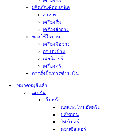
เครื่องดื่ม
เติมความชุ่มชื้น
ผลิตภัณฑ์ออแกนิค
เพื่อผิวขาวใส
อาหาร
ลดฝ้า กระ จุดด่างดำ
เครื่องดื่ม
ลดเลือนรอยแผลเป็น
เครื่องสำอาง
สิวและรอยสิว
ของใช้ในบ้าน
รูขุมขน
เครื่องมือช่าง
ริ้วรอยและต่อต้านริ้ว
ตกแต่งบ้าน
รอย
เฟอนิเจอร์
ยกกระชับ
เครื่องครัว
ผิวแพ้ง่าย
การสั่งซื้อ/การชำระเงิน
ผลิตภัณฑ์สำหรับผิวหน้า
โทนเนอร์และมิสท์
หมวดหมู่สินค้า
เซรั่มบำรุงผิว
เมคอัพ
เอสเซ้นส์
ใบหน้า
แอมเพิล
เบสและโทนอัพครีม
อิมัลชั่น
บลัชออน
ครีมบำรุงผิวหน้า
ไพร์เมอร์
ออยล์บำรุงผิวหน้า
คอนซีลเลอร์
บำรุงผิวรอบดวงตา