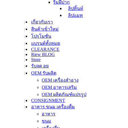
ริมฝีปาก
ลิปทิ้นท์
ลิปแมท
เกี่ยวกับเรา
ลิปบาล์มและทรีท
สินค้าเข้าใหม่
เม้นท์
ลิปสติก
โปรโมชั่น
ลิปไลเนอร์
แบรนด์ทั้งหมด
CLEARANCE
ลิปสเตนและทินท์
Riew BLOG
ลิปกลอส
Store
ลิปสติก เซ็ท
รับจด อย
เล็บ
OEM รับผลิต
ยาทาเล็บ
OEM เครื่องสำอาง
น้ำยาล้างเล็บ
OEM อาหารเสริม
ผลิตภัณฑ์บำรุงเล็บ
OEM ผลิตภัณฑ์แปรรูป
ครีมซองซาเช่
CONSIGNMENT
เมคอัพรีมูฟเวอร์
อาหาร ขนม เครื่องดื่ม
สกินแคร์
อาหาร
สินค้าขนาดทดลอง
เลือกซื้อตามความต้องการ
ขนม
ผลัดเซลล์ผิว