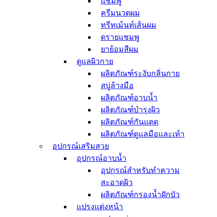
แชมพู
สำหรับเด็ก
เครื่องออกกำลังกาย
ครีมนวดผม
Seoul Made
ทรีทเม้นท์เส้นผม
ดรายแชมพู
ยาย้อมสีผม
ดูแลผิวกาย
ผลิตภัณฑ์ระงับกลิ่นกาย
สบู่ล้างมือ
ผลิตภัณฑ์อาบน้ำ
ผลิตภัณฑ์บำรุงผิว
ผลิตภัณฑ์กันแดด
ผลิตภัณฑ์ดูแลมือและเท้า
อุปกรณ์เสริมสวย
อุปกรณ์อาบน้ำ
อุปกรณ์สำหรับทำความ
สะอาดผิว
ผลิตภัณฑ์กรองน้ำฝักบัว
แปรงแต่งหน้า