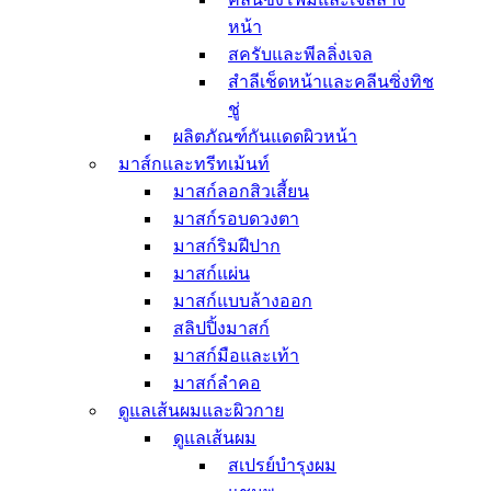
เจลล้างมือ เจลแอลกอฮอล์
แว่นกันแดด
หน้า
ดูแลช่องปาก
สครับและพีลลิ่งเจล
ยาสีฟัน
สำลีเช็ดหน้าและคลีนซิ่งทิช
แปรงสีฟัน
ชู่
ผลิตภัณฑ์สำหรับผู้หญิง
ผลิตภัณฑ์กันแดดผิวหน้า
ผลิตภัณฑ์สำหรับผู้ชาย
อุปกรณ์ดูแลเล็บมือและเล็บ
มาส์กและทรีทเม้นท์
เท้า
มาสก์ลอกสิวเสี้ยน
ผลิตภัณฑ์สำหรับเด็ก
มาสก์รอบดวงตา
สกินแคร์สำหรับเด็ก
มาสก์ริมฝีปาก
เครื่องสำอางสำหรับ
มาสก์แผ่น
เด็ก
มาสก์แบบล้างออก
ทิชชู่เปียกสำหรับเด็ก
สลิปปิ้งมาสก์
ผลิตภัณฑ์อาบน้ำ
มาสก์มือและเท้า
สำหรับเด็ก
มาสก์ลำคอ
ยาทาเล็บสำหรับเด็ก
ดูแลเส้นผมและผิวกาย
บาล์มสำหรับเด็ก
ดูแลเส้นผม
กระเป๋าสำหรับเด็ก
สเปรย์บำรุงผม
ผลิตภัณฑ์ไล่แมลง