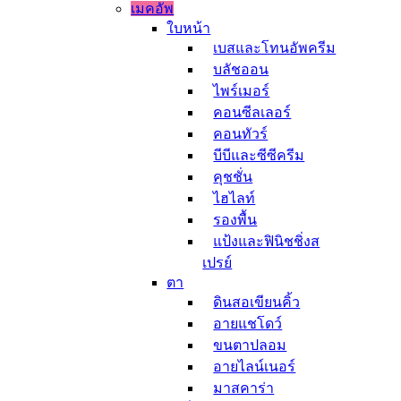
เมคอัพ
ใบหน้า
เบสและโทนอัพครีม
บลัชออน
ไพร์เมอร์
คอนซีลเลอร์
คอนทัวร์
บีบีและซีซีครีม
คุชชั่น
ไฮไลท์
รองพื้น
แป้งและฟินิชชิ่งส
เปรย์
ตา
ดินสอเขียนคิ้ว
อายแชโดว์
ขนตาปลอม
อายไลน์เนอร์
มาสคาร่า