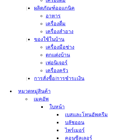
เครื่องดื่ม
เติมความชุ่มชื้น
ผลิตภัณฑ์ออแกนิค
เพื่อผิวขาวใส
อาหาร
ลดฝ้า กระ จุดด่างดำ
เครื่องดื่ม
ลดเลือนรอยแผลเป็น
เครื่องสำอาง
สิวและรอยสิว
ของใช้ในบ้าน
รูขุมขน
เครื่องมือช่าง
ริ้วรอยและต่อต้านริ้ว
ตกแต่งบ้าน
รอย
เฟอนิเจอร์
ยกกระชับ
เครื่องครัว
ผิวแพ้ง่าย
การสั่งซื้อ/การชำระเงิน
ผลิตภัณฑ์สำหรับผิวหน้า
โทนเนอร์และมิสท์
หมวดหมู่สินค้า
เซรั่มบำรุงผิว
เมคอัพ
เอสเซ้นส์
ใบหน้า
แอมเพิล
เบสและโทนอัพครีม
อิมัลชั่น
บลัชออน
ครีมบำรุงผิวหน้า
ไพร์เมอร์
ออยล์บำรุงผิวหน้า
คอนซีลเลอร์
บำรุงผิวรอบดวงตา