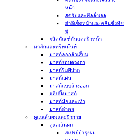
เจลล้างมือ เจลแอลกอฮอล์
แว่นกันแดด
หน้า
ดูแลช่องปาก
สครับและพีลลิ่งเจล
ยาสีฟัน
สำลีเช็ดหน้าและคลีนซิ่งทิช
แปรงสีฟัน
ชู่
ผลิตภัณฑ์สำหรับผู้หญิง
ผลิตภัณฑ์กันแดดผิวหน้า
ผลิตภัณฑ์สำหรับผู้ชาย
อุปกรณ์ดูแลเล็บมือและเล็บ
มาส์กและทรีทเม้นท์
เท้า
มาสก์ลอกสิวเสี้ยน
ผลิตภัณฑ์สำหรับเด็ก
มาสก์รอบดวงตา
สกินแคร์สำหรับเด็ก
มาสก์ริมฝีปาก
เครื่องสำอางสำหรับ
มาสก์แผ่น
เด็ก
มาสก์แบบล้างออก
ทิชชู่เปียกสำหรับเด็ก
สลิปปิ้งมาสก์
ผลิตภัณฑ์อาบน้ำ
มาสก์มือและเท้า
สำหรับเด็ก
มาสก์ลำคอ
ยาทาเล็บสำหรับเด็ก
ดูแลเส้นผมและผิวกาย
บาล์มสำหรับเด็ก
ดูแลเส้นผม
กระเป๋าสำหรับเด็ก
สเปรย์บำรุงผม
ผลิตภัณฑ์ไล่แมลง