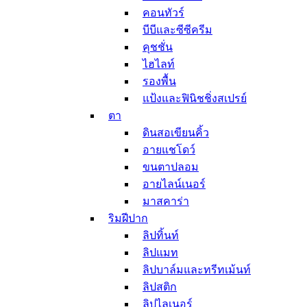
คอนทัวร์
และปาก
บีบีและซีซีครีม
ชูทติ้งเจล
ผลิตภัณฑ์ทำความสะอาด
คุชชั่น
คลีนซิ่ง วอเตอร์
ไฮไลท์
สบู่ก้อนสำหรับล้าง
รองพื้น
หน้า
แป้งและฟินิชชิ่งสเปรย์
คลีนซิ่งโฟมและเจล
ตา
ล้างหน้า
ดินสอเขียนคิ้ว
สครับและพีลลิ่งเจล
อายแชโดว์
สำลีเช็ดหน้าและคลี
ขนตาปลอม
นซิ่งทิชชู่
อายไลน์เนอร์
ผลิตภัณฑ์กันแดดผิวหน้า
มาสคาร่า
มาส์กและทรีทเม้นท์
ริมฝีปาก
มาสก์ลอกสิวเสี้ยน
ลิปทิ้นท์
มาสก์รอบดวงตา
มาสก์ริมฝีปาก
ลิปแมท
มาสก์แผ่น
ลิปบาล์มและทรีทเม้นท์
มาสก์แบบล้างออก
ลิปสติก
สลิปปิ้งมาสก์
ลิปไลเนอร์
มาสก์มือและเท้า