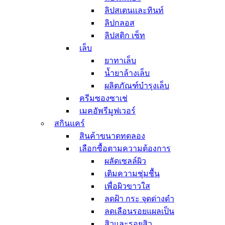
มาสก์ลำคอ
ลิปสเตนและทินท์
ดูแลเส้นผมและผิวกาย
ลิปกลอส
ดูแลเส้นผม
ลิปสติก เซ็ท
สเปรย์บำรุงผม
เล็บ
แชมพู
ยาทาเล็บ
ครีมนวดผม
น้ำยาล้างเล็บ
ทรีทเม้นท์เส้นผม
ผลิตภัณฑ์บำรุงเล็บ
ดรายแชมพู
ครีมซองซาเช่
ยาย้อมสีผม
เมคอัพรีมูฟเวอร์
ดูแลผิวกาย
สกินแคร์
ผลิตภัณฑ์ระงับกลิ่น
สินค้าขนาดทดลอง
กาย
เลือกซื้อตามความต้องการ
สบู่ล้างมือ
ผลัดเซลล์ผิว
ผลิตภัณฑ์อาบน้ำ
ผลิตภัณฑ์บำรุงผิว
เติมความชุ่มชื้น
ผลิตภัณฑ์กันแดด
เพื่อผิวขาวใส
ผลิตภัณฑ์ดูแลมือ
ลดฝ้า กระ จุดด่างดำ
และเท้า
ลดเลือนรอยแผลเป็น
อุปกรณ์เสริมสวย
สิวและรอยสิว