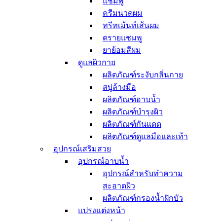
แชมพู
สำหรับเด็ก
เครื่องออกกำลังกาย
ครีมนวดผม
Seoul Made
ทรีทเม้นท์เส้นผม
ดรายแชมพู
ยาย้อมสีผม
ดูแลผิวกาย
ผลิตภัณฑ์ระงับกลิ่นกาย
สบู่ล้างมือ
ผลิตภัณฑ์อาบน้ำ
ผลิตภัณฑ์บำรุงผิว
ผลิตภัณฑ์กันแดด
ผลิตภัณฑ์ดูแลมือและเท้า
อุปกรณ์เสริมสวย
อุปกรณ์อาบน้ำ
อุปกรณ์สำหรับทำความ
สะอาดผิว
ผลิตภัณฑ์กรองน้ำฝักบัว
แปรงแต่งหน้า