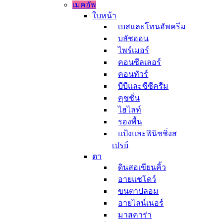
เมคอัพ
ใบหน้า
เบสและโทนอัพครีม
บลัชออน
ไพร์เมอร์
คอนซีลเลอร์
คอนทัวร์
บีบีและซีซีครีม
คุชชั่น
ไฮไลท์
รองพื้น
แป้งและฟินิชชิ่งส
เปรย์
ตา
ดินสอเขียนคิ้ว
อายแชโดว์
ขนตาปลอม
อายไลน์เนอร์
มาสคาร่า