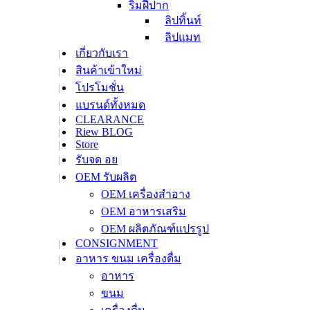
ริมฝีปาก
ลิปทิ้นท์
ลิปแมท
เกี่ยวกับเรา
ลิปบาล์มและทรีท
สินค้าเข้าใหม่
เม้นท์
ลิปสติก
โปรโมชั่น
ลิปไลเนอร์
แบรนด์ทั้งหมด
CLEARANCE
ลิปสเตนและทินท์
Riew BLOG
ลิปกลอส
Store
ลิปสติก เซ็ท
รับจด อย
เล็บ
OEM รับผลิต
ยาทาเล็บ
OEM เครื่องสำอาง
น้ำยาล้างเล็บ
OEM อาหารเสริม
ผลิตภัณฑ์บำรุงเล็บ
OEM ผลิตภัณฑ์แปรรูป
ครีมซองซาเช่
CONSIGNMENT
เมคอัพรีมูฟเวอร์
อาหาร ขนม เครื่องดื่ม
สกินแคร์
อาหาร
สินค้าขนาดทดลอง
เลือกซื้อตามความต้องการ
ขนม
ผลัดเซลล์ผิว